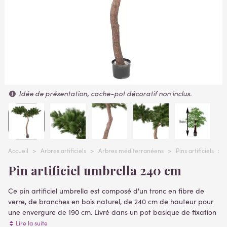
Idée de présentation, cache-pot décoratif non inclus.
Accueil
>
Arbres artificiels
>
Arbres méditerranéens
>
Pins artificiels
>
Pin artificiel umbrella 240 cm
Ce pin artificiel umbrella est composé d'un tronc en fibre de
verre, de branches en bois naturel, de 240 cm de hauteur pour
une envergure de 190 cm. Livré dans un pot basique de fixation
( plantes artificielles )
Lire la suite