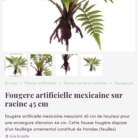
Accueil
>
Plantes artificielles
>
Plantes vertes et colorées
>
Fausses plant
Fougere artificielle mexicaine sur
racine 45 cm
Fougère artificielle mexicaine mesurant 45 cm de hauteur pour
une envergure d’environ 44 cm. Cette fausse fougère dispose
d’un feuillage ornemental constitué de frondes (feuilles)
plante
plastique vert et de crosses, comme les naturelles. Cette
Lire la suite