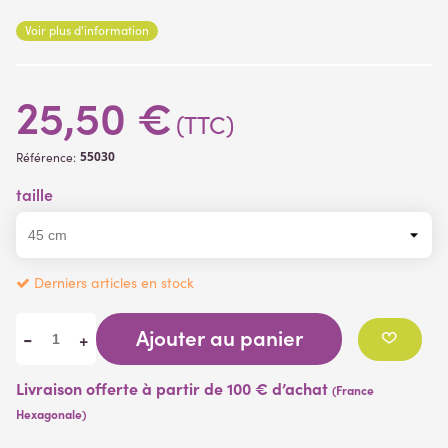
artificielle
de fougère est montée sur racines duveteuses
Voir plus d'information
bordeaux/marron (13 cm) et pic de 8 cm.
25,50 €
(TTC)
55030
Référence:
taille
Derniers articles en stock
Ajouter au panier
-
+
Livraison offerte à partir de 100 € d’achat
(France
Hexagonale)