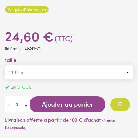
cm
Voir plus d'information
plante artificielle livrée sans pot
24,60 €
(TTC)
26249-71
Référence:
taille
EN STOCK !
Ajouter au panier
-
+
Livraison offerte à partir de 100 € d’achat
(France
Hexagonale)