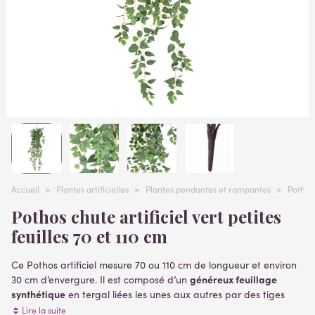
Accueil
>
Plantes artificielles
>
Plantes pendantes et rampantes
>
Pothos
Pothos chute artificiel vert petites
feuilles 70 et 110 cm
Ce Pothos artificiel mesure 70 ou 110 cm de longueur et environ
généreux feuillage
30 cm d’envergure. Il est composé d’un
synthétique
en tergal liées les unes aux autres par des tiges
armées en métal recouvertes de polyéthylène vert. Piquet de 6
Lire la suite