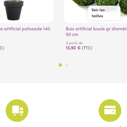
Voir les
tailles
22 cm
35 cm
Buis artificiel boule gr diamètre 22 à
27 cm
48 cm
50 cm
50 cm
À partir de
13,92 €
C)
(TTC)