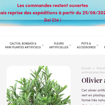
Les commandes restent ouvertes
ais reprise des expéditions à partir du 25/08/20
Bel Eté !
CACTUS, BONSAÏS &
FLEURS
POTS &
MINI PLANTES ARTIFICIELS
ARTIFICIELLES
ACCESSOIRES
Accueil
>
Arbres 
artificiel plast tê
Olivie
Cet olivier arti
vert en plastiq
f
orme très natur
Livré dans un p