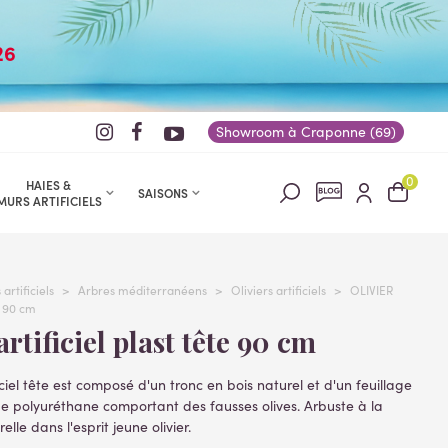
26
Showroom à Craponne (69)
0
HAIES &
SAISONS
MURS ARTIFICIELS
artificiels
>
Arbres méditerranéens
>
Oliviers artificiels
>
OLIVIER
te 90 cm
r artificiel plast tête 90 cm
ficiel tête est composé d'un tronc en bois naturel et d'un feuillage
ue polyuréthane comportant des fausses olives. Arbuste à la
elle dans l'esprit jeune olivier.
ot conteneur PVC noir (support de plantation) plantes