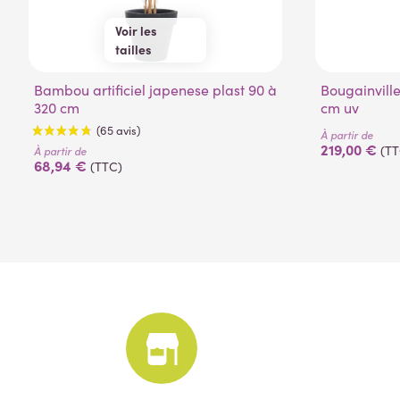
Voir les
tailles
90 cm
180 cm
Bambou artificiel japenese plast 90 à
120 cm
210 cm
Bougainvillee artificiel palissade 140
320 cm
cm uv
150 cm
240 cm
280 cm
À partir de
219,00 €
320 cm
(TT
À partir de
68,94 €
(TTC)