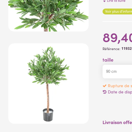
Lire la suite
artificielles
Voir plus d'info
Convient pour l
89,4
11932
Référence:
taille
Rupture de s
Date de dispo
Livraison off