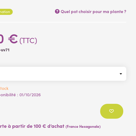
Quel pot choisir pour ma plante ?
rmation
'extérieur
0 €
(TTC)
-uv71
tock
nibilité :
01/10/2026
erte à partir de 100 € d’achat
(France Hexagonale)