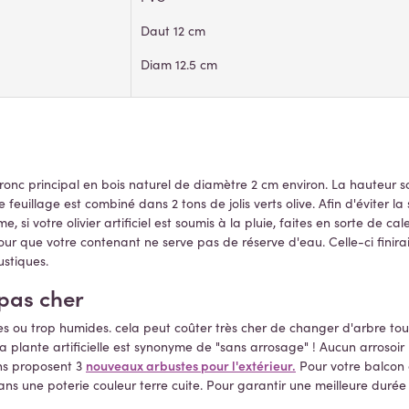
Daut 12 cm
Diam 12.5 cm
tronc principal en bois naturel de diamètre 2 cm environ. La hauteur sous
Le feuillage est combiné dans 2 tons de jolis verts olive. Afin d'éviter 
 si votre olivier artificiel est soumis à la pluie, faites en sorte de c
ur que votre contenant ne serve pas de réserve d'eau. Celle-ci finira
stiques.
 pas cher
ides ou trop humides. cela peut coûter très cher de changer d'arbre tous
La plante artificielle est synonyme de "sans arrosage" ! Aucun arrosoir 
nouveaux arbustes pour l'extérieur.
ions proposent 3
Pour votre balcon o
s une poterie couleur terre cuite. Pour garantir une meilleure durée d