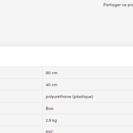
90 cm
40 cm
polyuréthane (plastique)
Bois
2.9 kg
PVC