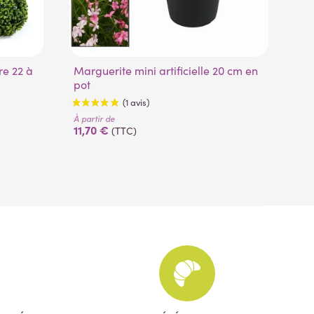
Marguerite mini artificielle 20 cm en
Armoise artificielle boule (
pot
cr
À partir de
À pa
11,70 €
14
(TTC)