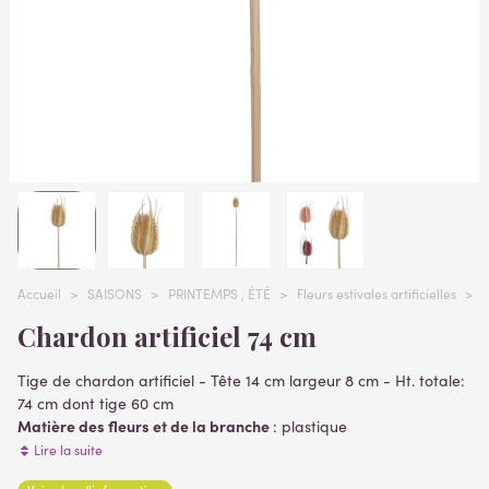
Accueil
>
SAISONS
>
PRINTEMPS , ÉTÉ
>
Fleurs estivales artificielles
>
C
Chardon artificiel 74 cm
Tige de chardon artificiel - Tête 14 cm largeur 8 cm - Ht. totale:
74 cm dont tige 60 cm
Matière des fleurs et de la branche
: plastique
Fleurs artificielles proposées en 3 coloris: crème, rose et marron
Lire la suite