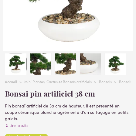
Accueil
>
Mini Plantes, Cactus et Bonsaïs artificiels
>
Bonsaïs
>
Bonsaïs ar
Bonsai pin artificiel 38 cm
Pin bonsaï artificiel de 38 cm de hauteur. Il est présenté en
coupe céramique blanche agrémenté d'un surfaçage en petits
galets.
Contenant confère photo
Lire la suite
(petit arbuste artificiel)