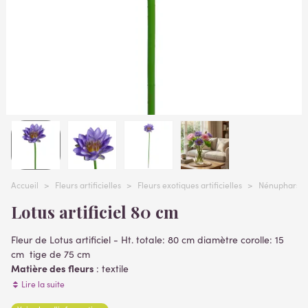
Accueil
>
Fleurs artificielles
>
Fleurs exotiques artificielles
>
Nénuphars et 
Lotus artificiel 80 cm
Fleur de Lotus artificiel - Ht. totale: 80 cm diamètre corolle: 15
cm tige de 75 cm
Matière des fleurs
: textile
Matière de la branche
: plastique
Lire la suite
fleurs artificielles