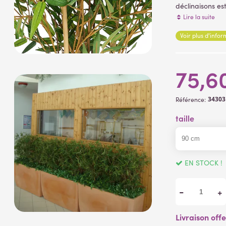
déclinaisons es
hauteur. Livré d
Lire la suite
Voir plus d'info
75,6
3430
Référence:
taille
EN STOCK !
-
+
Livraison off