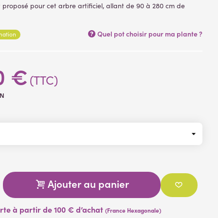
t proposé pour cet arbre artificiel, allant de 90 à 280 cm de
ans un support plastique ( plantes artificielles )
Quel pot choisir pour ma plante ?
rmation
0 €
(TTC)
3N
Ajouter au panier
erte à partir de 100 € d’achat
(France Hexagonale)