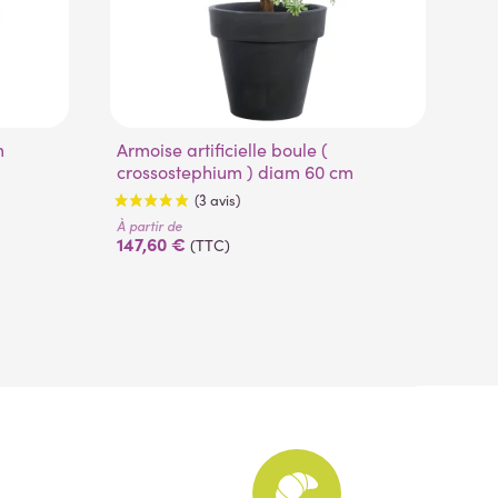
m
Armoise artificielle boule (
Haie artificielle bambou dense
crossostephium ) diam 60 cm
ja
11
À partir de
147,60 €
(TTC)
À pa
23