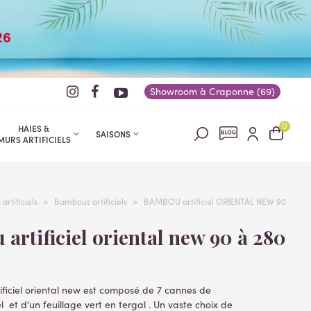
26
Showroom à Craponne (69)
0
HAIES &
SAISONS
MURS ARTIFICIELS
artificiels
>
Bambous artificiels
>
BAMBOU artificiel ORIENTAL NEW 90
ficiel oriental new est composé de 7 cannes de
et d'un feuillage vert en tergal . Un vaste choix de