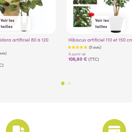
Voir les
Voir les
tailles
tailles
80 cm
100 cm
110 cm
150 cm
120 cm
Hibiscus artificiel 110 et 150 c
À partir de
106,80 €
(TTC)
C)