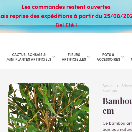
Les commandes restent ouvertes
ais reprise des expéditions à partir du 25/08/20
Bel Eté !
CACTUS, BONSAÏS &
FLEURS
POTS &
MINI PLANTES ARTIFICIELS
ARTIFICIELLES
ACCESSOIRES
Accueil
>
Arbres 
à 280 cm
Bambou artificiel oriental new 90 à 280
cm
Ce bambou arti
bambou naturel 