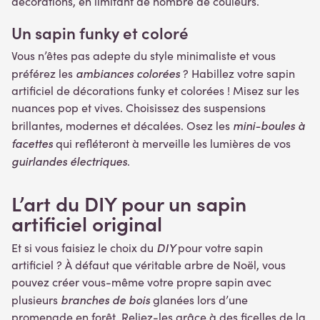
décorations, en limitant de nombre de couleurs.
Un sapin funky et coloré
Vous n’êtes pas adepte du style minimaliste et vous
ambiances colorées
préférez les
? Habillez votre sapin
artificiel de décorations funky et colorées ! Misez sur les
nuances pop et vives. Choisissez des suspensions
mini-boules à
brillantes, modernes et décalées. Osez les
facettes
qui refléteront à merveille les lumières de vos
guirlandes électriques
.
L’art du DIY pour un sapin
artificiel original
DIY
Et si vous faisiez le choix du
pour votre sapin
artificiel ? À défaut que véritable arbre de Noël, vous
pouvez créer vous-même votre propre sapin avec
branches de bois
plusieurs
glanées lors d’une
promenade en forêt. Reliez-les grâce à des ficelles de la