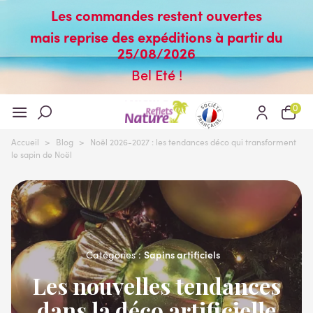
Les commandes restent ouvertes
mais reprise des expéditions à partir du
25/08/2026
Bel Eté !
0
Accueil
>
Blog
>
Noël 2026-2027 : les tendances déco qui transforment
le sapin de Noël
Sapins artificiels
Catégories :
Les nouvelles tendances
dans la déco artificielle