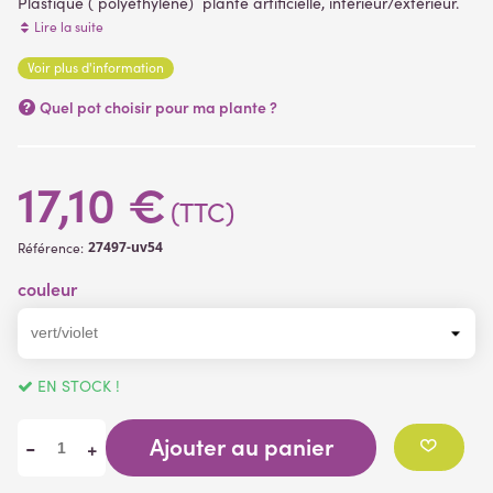
Plastique ( polyéthylène) plante artificielle, intérieur/extérieur.
Livrée dans un support plastique destiné à maintenir le végétal.
Lire la suite
Voir plus d'information
(1 avis)
Quel pot choisir pour ma plante ?
17,10 €
(TTC)
27497-uv54
Référence:
couleur
EN STOCK !
Ajouter au panier
-
+