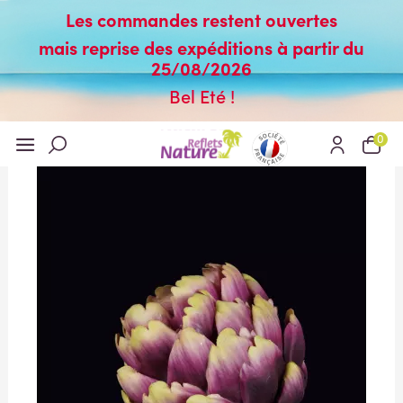
Les commandes restent ouvertes
mais reprise des expéditions à partir du
25/08/2026
Bel Eté !
0