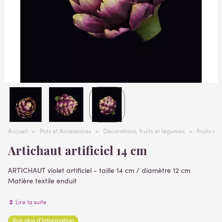
Accueil
>
Pots et Accessoires
>
Décorations, fruits et légumes
>
Fruits et
Artichaut artificiel 14 cm
ARTICHAUT violet artificiel - taille 14 cm / diamètre 12 cm
Matière textile enduit
fruit artificiel
Lire la suite
Voir plus d'information