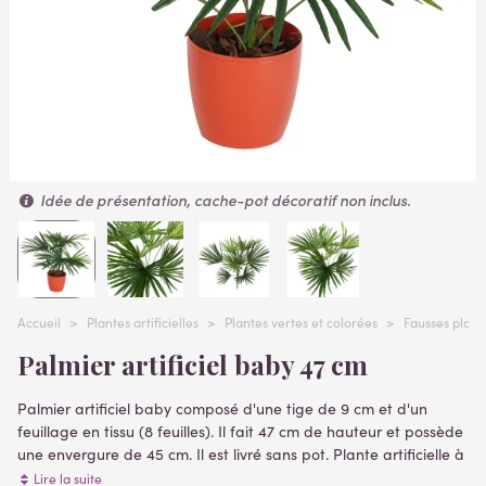
Idée de présentation, cache-pot décoratif non inclus.
Accueil
>
Plantes artificielles
>
Plantes vertes et colorées
>
Fausses plant
Palmier artificiel baby 47 cm
Palmier artificiel baby composé d'une tige de 9 cm et d'un
feuillage en tissu (8 feuilles). Il fait 47 cm de hauteur et possède
une envergure de 45 cm. Il est livré sans pot. Plante artificielle à
piquer
Lire la suite