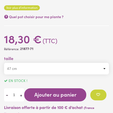
La feuille la plus grande fait 30 cm de largeur.
Voir plus d'information
Quel pot choisir pour ma plante ?
18,30 €
(TTC)
21877-71
Référence:
taille
EN STOCK !
Ajouter au panier
-
+
Livraison offerte à partir de 100 € d’achat
(France