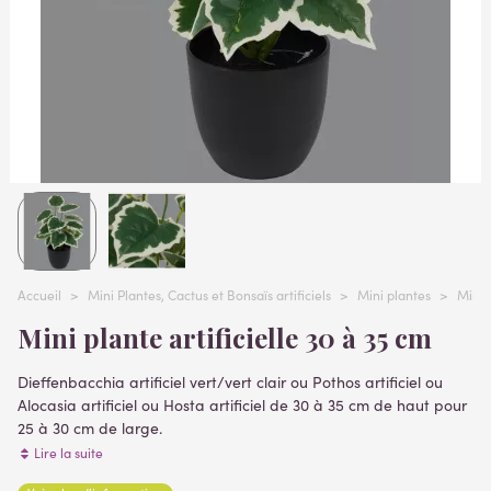
Accueil
>
Mini Plantes, Cactus et Bonsaïs artificiels
>
Mini plantes
>
Mini 
Mini plante artificielle 30 à 35 cm
Dieffenbacchia artificiel vert/vert clair ou Pothos artificiel ou
Alocasia artificiel ou Hosta artificiel de 30 à 35 cm de haut pour
25 à 30 cm de large.
Feuilles en polyester enduit. Surfaçage noir imitation terre.
Lire la suite
Fausse plante livrée et fixée dans un pot en PVC conforme à la