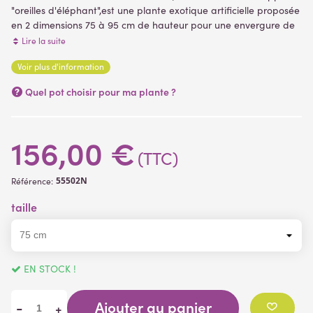
"oreilles d'éléphant",est une plante exotique artificielle proposée
en 2 dimensions 75 à 95 cm de hauteur pour une envergure de
80 et 100 cm. Son feuillage réalisé en matière textile est une
Lire la suite
parfaite ressemblance du végétal naturel. Livré dans un pot
Voir plus d'information
PVC (support de plantation) plantes artificielles
(5 avis)
Quel pot choisir pour ma plante ?
156,00 €
(TTC)
55502N
Référence:
taille
EN STOCK !
Ajouter au panier
-
+