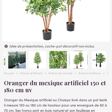
Idée de présentation, cache-pot décoratif non inclus.
Accueil
>
Arbres artificiels
>
Arbres du monde
>
Arbres d'ailleurs
>
ORA
Oranger du mexique artificiel 150 et
180 cm uv
Oranger du Mexique artificiel ou Choisya livré dans un pot lesté
il mesure 150 ou 180 cm de hauteur pour une envergure de 60 à
70 cm. Ses troncs sont en bois naturel et son feuillage en