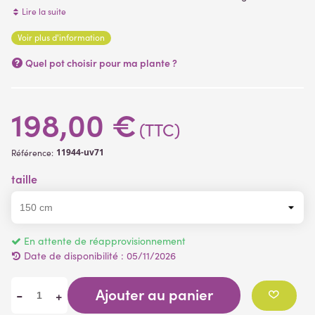
polyéthylène.
Lire la suite
Hauteurs sous feuillage pot inclus: environ 45cm pour la H150cm
Voir plus d'information
/ environ 65 cm pour H180cm
Convient pour l'extérieur
- ne pas laisser l'eau stagner, percer
Quel pot choisir pour ma plante ?
le pot d'origine.
198,00 €
(TTC)
11944-uv71
Référence:
taille
En attente de réapprovisionnement
Date de disponibilité :
05/11/2026
Ajouter au panier
-
+